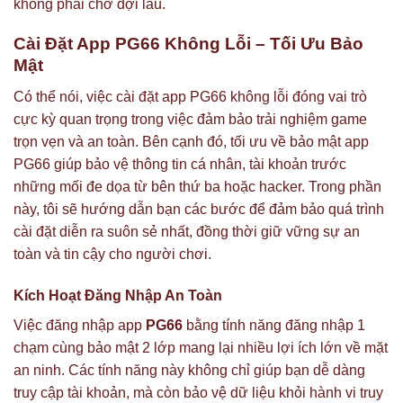
không phải chờ đợi lâu.
Cài Đặt App PG66 Không Lỗi – Tối Ưu Bảo
Mật
Có thể nói, việc cài đặt app PG66 không lỗi đóng vai trò
cực kỳ quan trọng trong việc đảm bảo trải nghiệm game
trọn vẹn và an toàn. Bên cạnh đó, tối ưu về bảo mật app
PG66 giúp bảo vệ thông tin cá nhân, tài khoản trước
những mối đe dọa từ bên thứ ba hoặc hacker. Trong phần
này, tôi sẽ hướng dẫn bạn các bước để đảm bảo quá trình
cài đặt diễn ra suôn sẻ nhất, đồng thời giữ vững sự an
toàn và tin cậy cho người chơi.
Kích Hoạt Đăng Nhập An Toàn
Việc đăng nhập app
PG66
bằng tính năng đăng nhập 1
chạm cùng bảo mật 2 lớp mang lại nhiều lợi ích lớn về mặt
an ninh. Các tính năng này không chỉ giúp bạn dễ dàng
truy cập tài khoản, mà còn bảo vệ dữ liệu khỏi hành vi truy