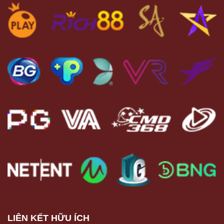
LIÊN KẾT HỮU ÍCH