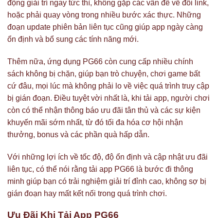
động giải trí ngay tức thì, không gặp các vấn đề về đổi link,
hoặc phải quay vòng trong nhiều bước xác thực. Những
đoạn update phiên bản liên tục cũng giúp app ngày càng
ổn định và bổ sung các tính năng mới.
Thêm nữa, ứng dụng PG66 còn cung cấp nhiều chính
sách không bị chặn, giúp bạn trò chuyện, chơi game bất
cứ đâu, mọi lúc mà không phải lo về việc quá trình truy cập
bị gián đoạn. Điều tuyệt vời nhất là, khi tải app, người chơi
còn có thể nhận thông báo ưu đãi tân thủ và các sự kiện
khuyến mãi sớm nhất, từ đó tối đa hóa cơ hội nhận
thưởng, bonus và các phần quà hấp dẫn.
Với những lợi ích về tốc độ, độ ổn định và cập nhật ưu đãi
liên tục, có thể nói rằng tải app PG66 là bước đi thông
minh giúp bạn có trải nghiệm giải trí đỉnh cao, không sợ bị
gián đoạn hay mất kết nối trong quá trình chơi.
Ưu Đãi Khi Tải App PG66