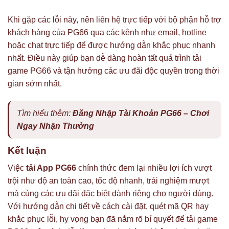
Khi gặp các lỗi này, nên liên hệ trực tiếp với bộ phận hỗ trợ
khách hàng của PG66 qua các kênh như email, hotline
hoặc chat trực tiếp để được hướng dẫn khắc phục nhanh
nhất. Điều này giúp bạn dễ dàng hoàn tất quá trình tải
game PG66 và tận hưởng các ưu đãi độc quyền trong thời
gian sớm nhất.
Tìm hiểu thêm:
Đăng Nhập Tài Khoản PG66 – Chơi
Ngay Nhận Thưởng
Kết luận
Việc
tải App PG66
chính thức đem lại nhiều lợi ích vượt
trội như độ an toàn cao, tốc độ nhanh, trải nghiệm mượt
mà cùng các ưu đãi đặc biệt dành riêng cho người dùng.
Với hướng dẫn chi tiết về cách cài đặt, quét mã QR hay
khắc phục lỗi, hy vọng bạn đã nắm rõ bí quyết để tải game