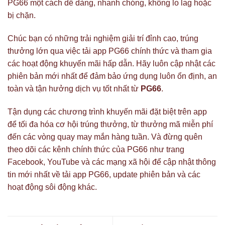
PG66 một cách dễ dàng, nhanh chóng, không lo lag hoặc
bị chặn.
Chúc bạn có những trải nghiệm giải trí đỉnh cao, trúng
thưởng lớn qua việc tải app PG66 chính thức và tham gia
các hoạt động khuyến mãi hấp dẫn. Hãy luôn cập nhật các
phiên bản mới nhất để đảm bảo ứng dụng luôn ổn định, an
toàn và tận hưởng dịch vụ tốt nhất từ
PG66
.
Tận dụng các chương trình khuyến mãi đặt biệt trên app
để tối đa hóa cơ hội trúng thưởng, từ thưởng mã miễn phí
đến các vòng quay may mắn hàng tuần. Và đừng quên
theo dõi các kênh chính thức của PG66 như trang
Facebook, YouTube và các mạng xã hội để cập nhật thông
tin mới nhất về tải app PG66, update phiên bản và các
hoạt động sôi động khác.